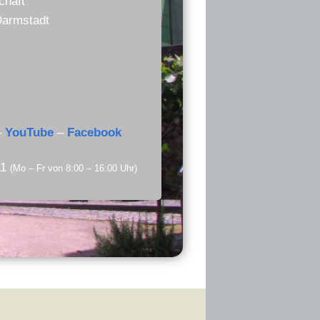
chaft
Darmstadt
–
YouTube
–
Facebook
11
(Mo – Fr von 8:00 – 16:00 Uhr)