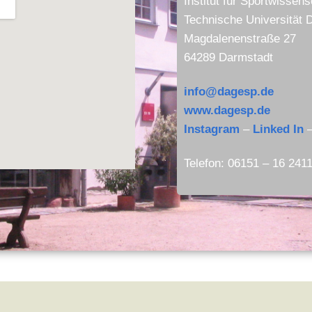
Institut für Sportwissens
Technische Universität 
Magdalenenstraße 27
64289 Darmstadt
info@dagesp.de
www.dagesp.de
Instagram
–
Linked In
Telefon: 06151 – 16 241