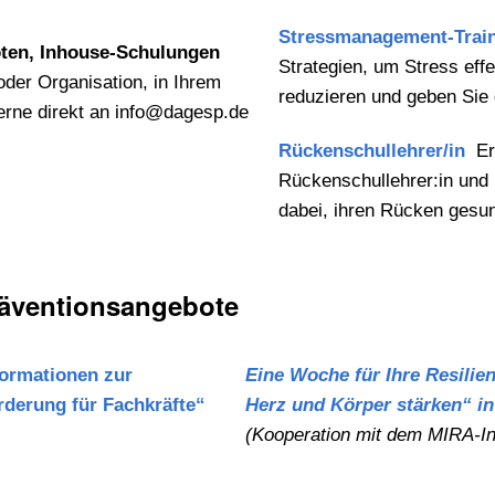
Stressmanagement-Train
oten, Inhouse-Schulungen
Strategien, um Stress eff
oder Organisation, in Ihrem
reduzieren und geben Sie 
gerne direkt an info@dagesp.de
Rückenschullehrer/in
Erw
Rückenschullehrer:in und
dabei, ihren Rücken gesun
räventionsangebote
formationen zur
Eine Woche für Ihre Resilie
rderung für Fachkräfte“
Herz und Körper stärken“ i
(Kooperation mit dem MIRA-In