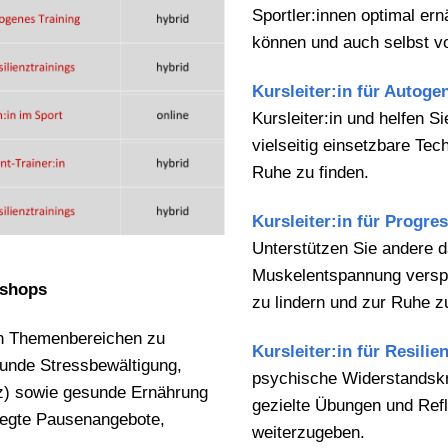
Sportler:innen optimal er
können und auch selbst vo
Kursleiter:in für Autoge
Kursleiter:in und helfen 
vielseitig einsetzbare Te
Ruhe zu finden.
Kursleiter:in für Progre
Unterstützen Sie andere d
Muskelentspannung vers
rkshops
zu lindern und zur Ruhe 
en Themenbereichen zu
Kursleiter:in für Resilie
unde Stressbewältigung,
psychische Widerstandskra
nz) sowie gesunde Ernährung
gezielte Übungen und Refl
wegte Pausenangebote,
weiterzugeben.