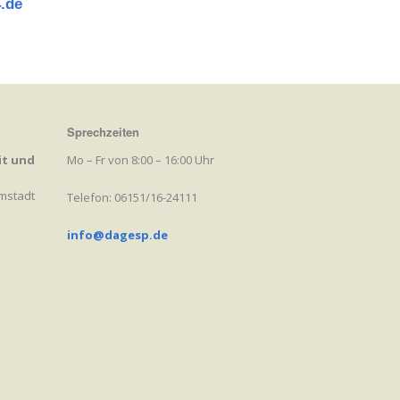
.de
Sprechzeiten
it und
Mo – Fr von 8:00 – 16:00 Uhr
rmstadt
Telefon: 06151/16-24111
info@dagesp.de