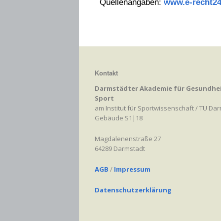
Quellenangaben:
www.e-recht24
Kontakt
Darmstädter Akademie für Gesundhe
Sport
am Institut für Sportwissenschaft / TU Da
Gebäude S1|18
Magdalenenstraße 27
64289 Darmstadt
AGB
/
Impressum
Datenschutzerklärung